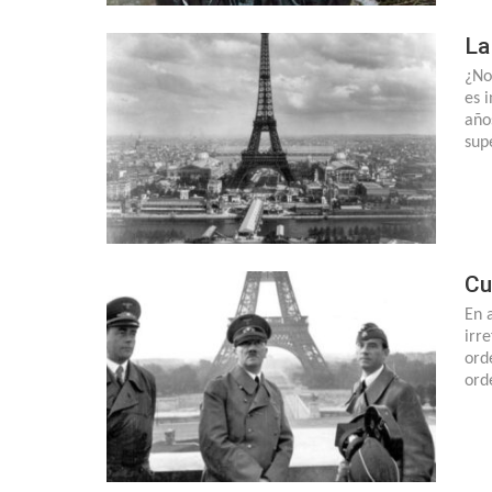
La
¿No
es 
año
sup
Cu
En 
irr
ord
ord