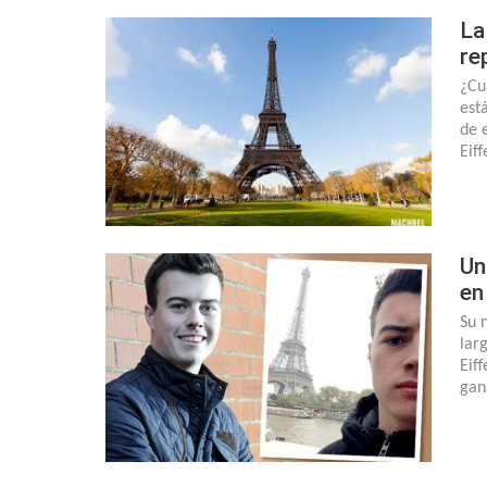
La
re
¿Cu
est
de 
Eif
Un
en
Su 
lar
Eif
gan