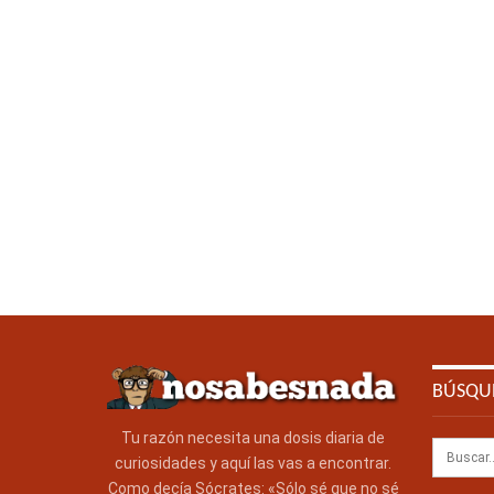
BÚSQU
Tu razón necesita una dosis diaria de
curiosidades y aquí las vas a encontrar.
Como decía Sócrates: «Sólo sé que no sé