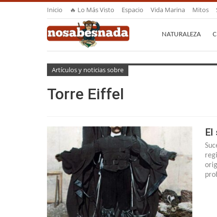
Inicio
🔥 Lo Más Visto
Espacio
Vida Marina
Mitos
NATURALEZA
C
Artículos y noticias sobre
Torre Eiffel
El
Suc
reg
ori
pro