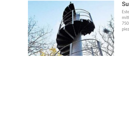
Su
Est
mít
750
pie