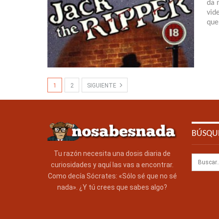
da 
vid
que
1
2
SIGUIENTE
BÚSQU
Tu razón necesita una dosis diaria de
curiosidades y aquí las vas a encontrar.
Como decía Sócrates: «Sólo sé que no sé
nada». ¿Y tú crees que sabes algo?