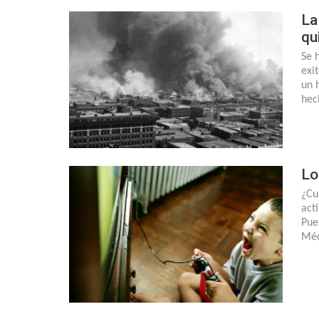
La
qu
Se 
exi
un 
hec
Lo
¿Cu
act
Pue
Méd