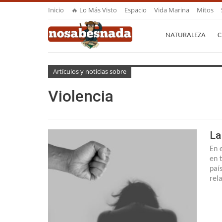
Inicio
🔥 Lo Más Visto
Espacio
Vida Marina
Mitos
NATURALEZA
C
Artículos y noticias sobre
Violencia
La
En 
en 
paí
rel