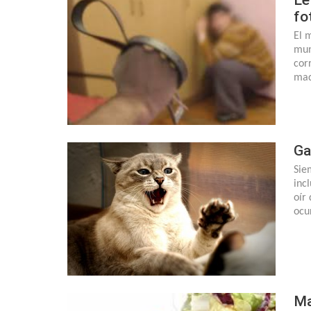
fo
El 
mun
cor
mad
Ga
Sie
inc
oír
ocu
Ma