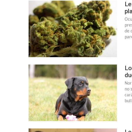
Le
pl
Ocu
pre
de 
par
Lo
du
Nor
no s
car
bul
Le