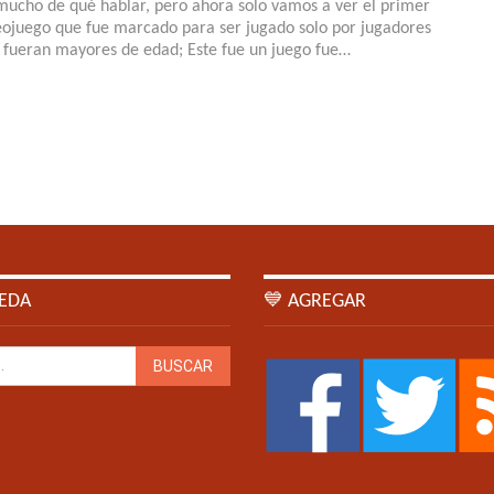
mucho de qué hablar, pero ahora solo vamos a ver el primer
eojuego que fue marcado para ser jugado solo por jugadores
 fueran mayores de edad; Este fue un juego fue…
EDA
💙 AGREGAR