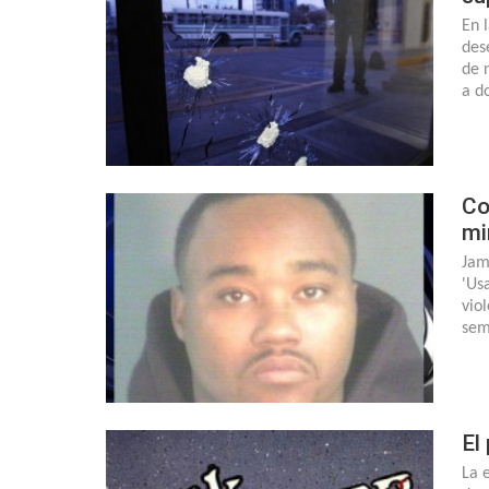
En 
des
de 
a d
Co
mi
Jam
'Us
vio
sem
El
La 