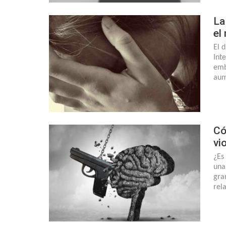
La
el
El 
Int
emb
aum
Có
vi
¿Es
una
gra
rel