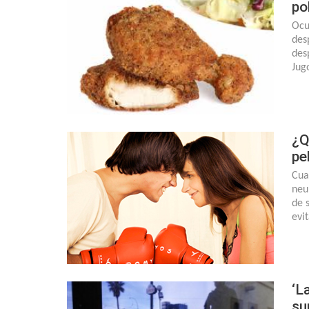
po
Ocu
des
des
Jug
¿Q
pe
Cua
neu
de 
evi
‘L
su