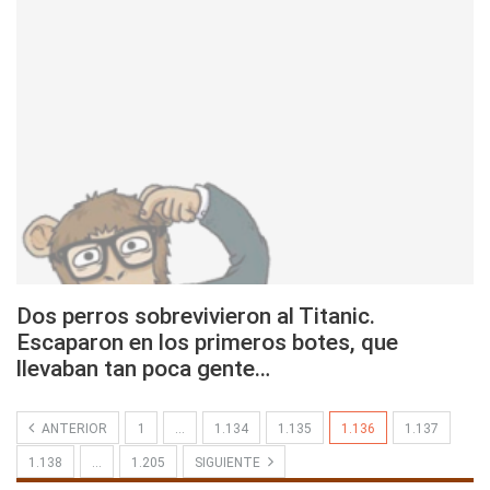
Dos perros sobrevivieron al Titanic.
Escaparon en los primeros botes, que
llevaban tan poca gente…
ANTERIOR
1
…
1.134
1.135
1.136
1.137
1.138
…
1.205
SIGUIENTE