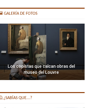
️ GALERÍA DE FOTOS
Los copistas que calcan obras del
museo del Louvre
 ¿SABÍAS QUE...?