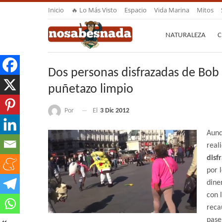
Inicio
🔥 Lo Más Visto
Espacio
Vida Marina
Mitos
NATURALEZA
C
Dos personas disfrazadas de Bob E
puñetazo limpio
Por
El
3 Dic 2012
Aunq
real
disf
por 
dine
con 
reca
pasen