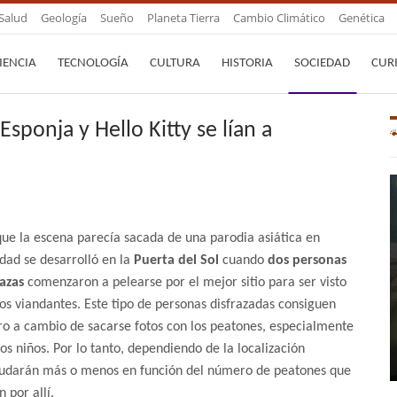
Salud
Geología
Sueño
Planeta Tierra
Cambio Climático
Genética
IENCIA
TECNOLOGÍA
CULTURA
HISTORIA
SOCIEDAD
CUR
sponja y Hello Kitty se lían a
ue la escena parecía sacada de una parodia asiática en
idad se desarrolló en la
Puerta del Sol
cuando
dos personas
razas
comenzaron a pelearse por el mejor sitio para ser visto
los viandantes. Este tipo de personas disfrazadas consiguen
ro a cambio de sacarse fotos con los peatones, especialmente
los niños. Por lo tanto, dependiendo de la localización
udarán más o menos en función del número de peatones que
 por allí.