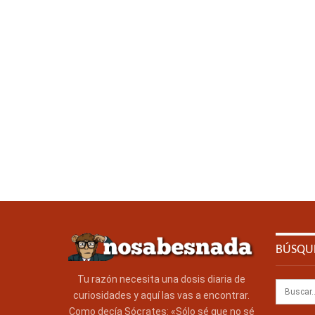
BÚSQU
Tu razón necesita una dosis diaria de
curiosidades y aquí las vas a encontrar.
Como decía Sócrates: «Sólo sé que no sé