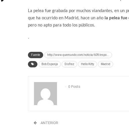
La pelea fue grabada por muchos viandantes, en un pr
que ha ocurrido en Madrid, hace un año
la pelea fue
pero no apto para todo los públicos.
.
Fuente
http://www.quemundo.com/noticia/609/espo...
Bob Esponja
Disfraz
Hello Kitty
Madrid
0 Posts
ANTERIOR