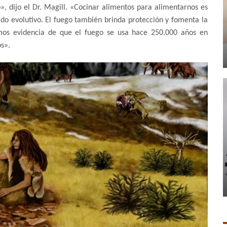
», dijo el Dr. Magill. «Cocinar alimentos para alimentarnos es
ido evolutivo. El fuego también brinda protección y fomenta la
emos evidencia de que el fuego se usa hace 250.000 años en
s».