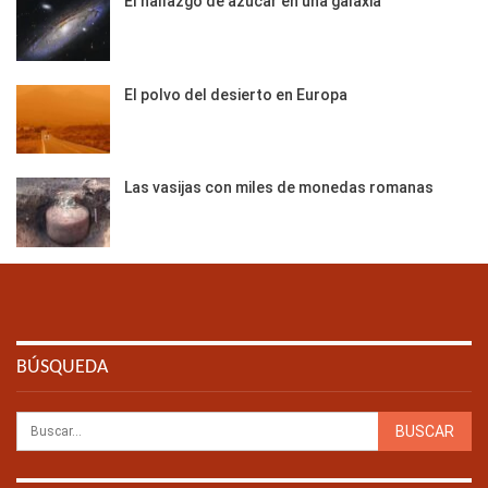
El hallazgo de azúcar en una galaxia
El polvo del desierto en Europa
Las vasijas con miles de monedas romanas
BÚSQUEDA