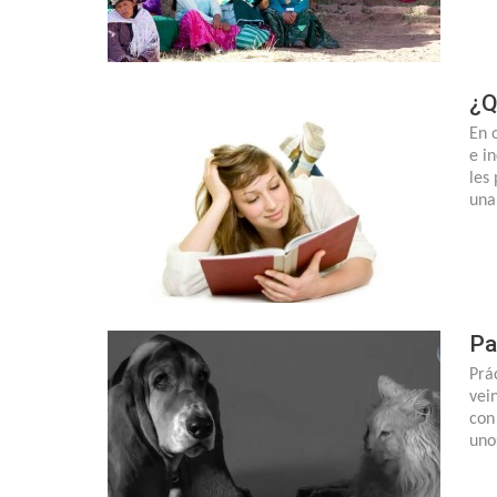
¿Q
En 
e i
les
una
Pa
Prá
vei
con
uno