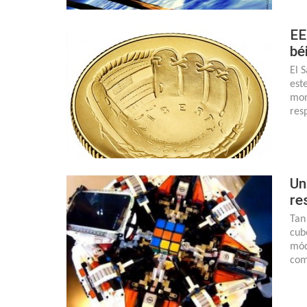
EE
bé
El 
est
mon
res
Un
re
Tan
cub
mód
com