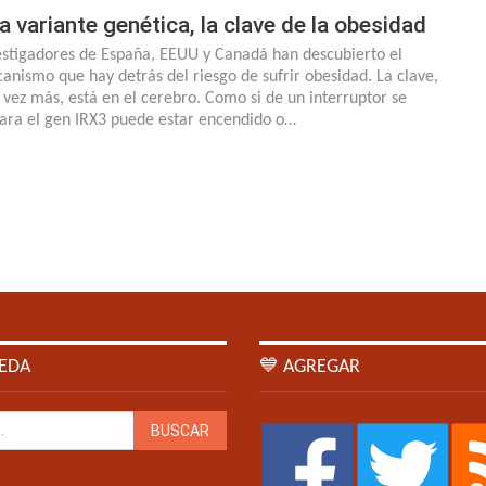
a variante genética, la clave de la obesidad
estigadores de España, EEUU y Canadá han descubierto el
anismo que hay detrás del riesgo de sufrir obesidad. La clave,
 vez más, está en el cerebro. Como si de un interruptor se
tara el gen IRX3 puede estar encendido o…
EDA
💙 AGREGAR