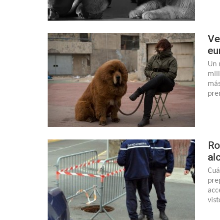
Ve
eu
Un 
mil
más
pre
Ro
al
Cuá
pre
acc
vis