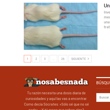
Un
Inv
mec
una
tra
1
2
3
…
26
SIGUIENTE
BÚSQU
Tu razón necesita una dosis diaria de
curiosidades y aquí las vas a encontrar.
Como decía Sócrates: «Sólo sé que no sé