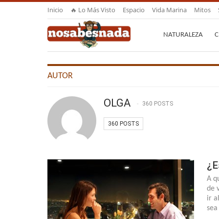
Inicio
🔥 Lo Más Visto
Espacio
Vida Marina
Mitos
NATURALEZA
C
AUTOR
OLGA
360 POSTS
360 POSTS
¿E
A q
de 
ir 
sea