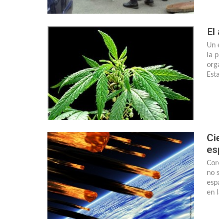
El
Un 
la 
org
Est
Ci
es
Cor
no 
esp
en 