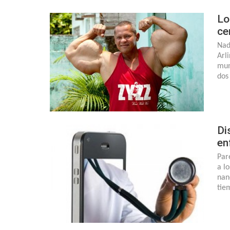
Lo
ce
Nad
Arl
mun
dos
Di
en
Par
a l
nan
tie