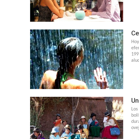
Ce
Hoy
efe
199
alu
Un
Los
bol
dur
ove