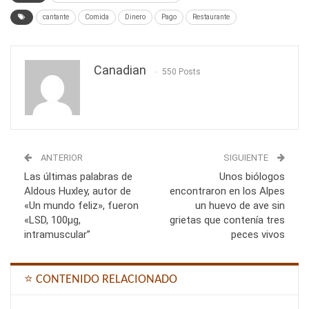
cantante
Comida
Dinero
Pago
Restaurante
Canadian
550 Posts
ANTERIOR
SIGUIENTE
Las últimas palabras de
Unos biólogos
Aldous Huxley, autor de
encontraron en los Alpes
«Un mundo feliz», fueron
un huevo de ave sin
«LSD, 100µg,
grietas que contenía tres
intramuscular”
peces vivos
⭐ CONTENIDO RELACIONADO