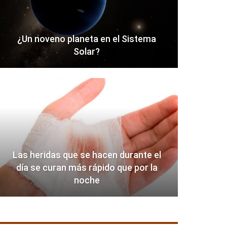
¿Un noveno planeta en el Sistema
Solar?
Las heridas que se hacen durante el
día se curan más rápido que por la
noche