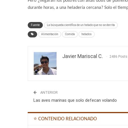
Pero ¿llegarán los postres con altas dosis de polifen
durante horas, a una heladería cercana? Solo el tiemp
Fuente
La búsqueda científica de un helado que no se derrita
Alimentación
Comida
helados
Javier Mariscal C.
2486 Posts
ANTERIOR
Las aves marinas que solo defecan volando
⭐ CONTENIDO RELACIONADO