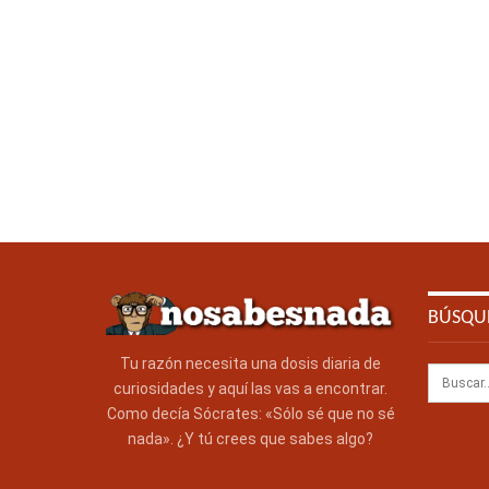
BÚSQU
Tu razón necesita una dosis diaria de
curiosidades y aquí las vas a encontrar.
Como decía Sócrates: «Sólo sé que no sé
nada». ¿Y tú crees que sabes algo?