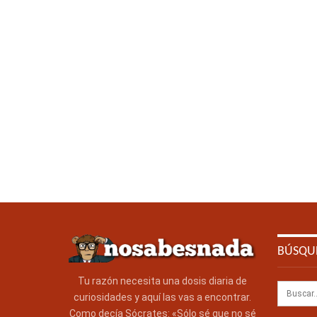
BÚSQU
Tu razón necesita una dosis diaria de
curiosidades y aquí las vas a encontrar.
Como decía Sócrates: «Sólo sé que no sé