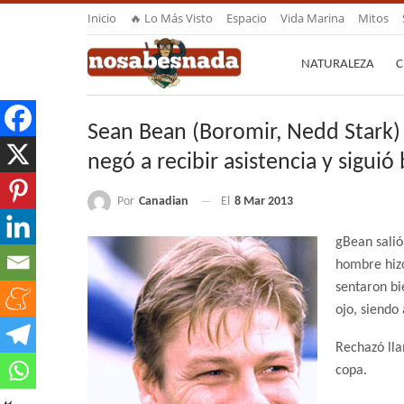
Inicio
🔥 Lo Más Visto
Espacio
Vida Marina
Mitos
NATURALEZA
C
Sean Bean (Boromir, Nedd Stark)
negó a recibir asistencia y sigui
Por
Canadian
El
8 Mar 2013
gBean salió
hombre hizo
sentaron bi
ojo, siendo
Rechazó lla
copa.