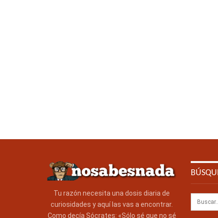
BÚSQU
Tu razón necesita una dosis diaria de
curiosidades y aquí las vas a encontrar.
Como decía Sócrates: «Sólo sé que no sé