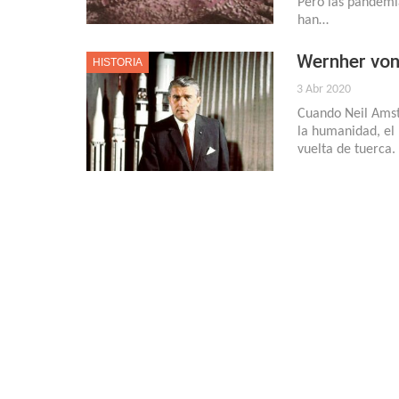
Pero las pandemia
han…
Wernher von 
HISTORIA
3 Abr 2020
Cuando Neil Amst
la humanidad, el 
vuelta de tuerca.