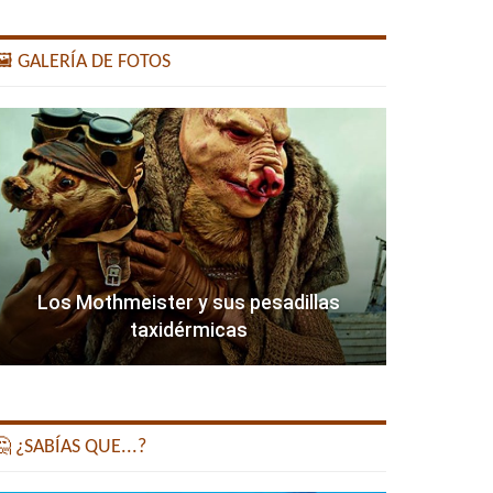
️ GALERÍA DE FOTOS
Los Mothmeister y sus pesadillas
taxidérmicas
 ¿SABÍAS QUE...?