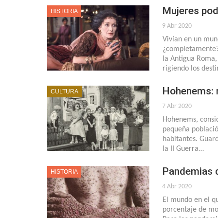
Mujeres pod
HISTORIA
9 Abr 2020
Vivían en un mu
¿completamente? 
la Antigua Roma,
rigiendo los dest
Hohenems: r
CULTURA
7 Abr 2020
Hohenems, consid
pequeña població
habitantes. Guard
la II Guerra…
Pandemias q
HISTORIA
4 Abr 2020
El mundo en el qu
porcentaje de mor