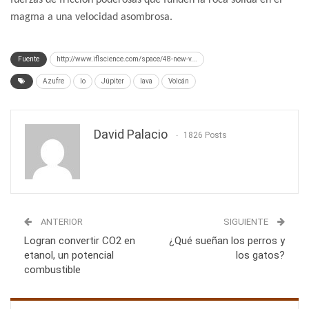
magma a una velocidad asombrosa.
Fuente
http://www.iflscience.com/space/48-new-v...
Azufre
Io
Júpiter
lava
Volcán
David Palacio
1826 Posts
ANTERIOR
SIGUIENTE
Logran convertir CO2 en
¿Qué sueñan los perros y
etanol, un potencial
los gatos?
combustible