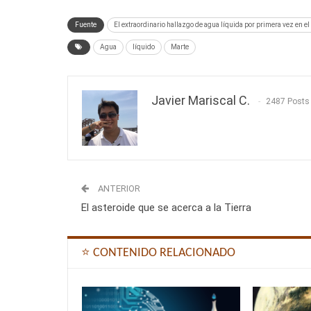
Fuente
El extraordinario hallazgo de agua líquida por primera vez en el 
Agua
líquido
Marte
Javier Mariscal C.
2487 Posts
ANTERIOR
El asteroide que se acerca a la Tierra
⭐ CONTENIDO RELACIONADO