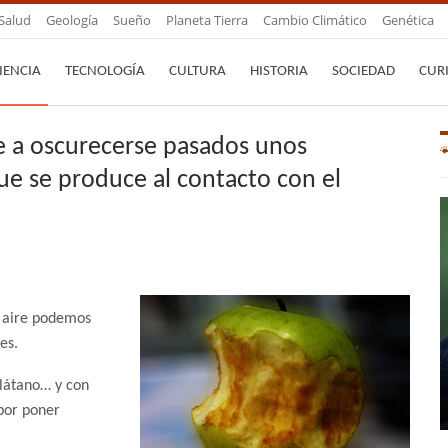
Salud
Geología
Sueño
Planeta Tierra
Cambio Climático
Genética
IENCIA
TECNOLOGÍA
CULTURA
HISTORIA
SOCIEDAD
CUR
de a oscurecerse pasados unos
que se produce al contacto con el
l aire podemos
es.
látano… y con
por poner