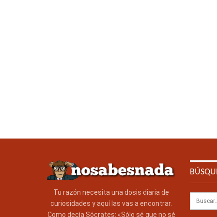
BÚSQU
Tu razón necesita una dosis diaria de
curiosidades y aquí las vas a encontrar.
Como decía Sócrates: «Sólo sé que no sé