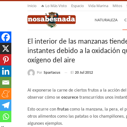
Inicio
🔥 Lo Más Visto
Espacio
Vida Marina
Mitos
NATURALEZA
C
El interior de las manzanas tien
instantes debido a la oxidación 
oxígeno del aire
Por
Spartacus
El
20 Jul 2012
Al exponerse la carne de ciertos frutos a la acción de
observar cómo se
oscurece
transcurridos unos instant
Esto ocurre con
frutas
como la manzana, la pera, el p
otros alimentos como las patatas o los champiñones, 
algunoes ejemplos.