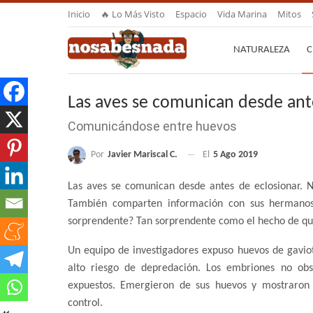
Inicio
🔥 Lo Más Visto
Espacio
Vida Marina
Mitos
NATURALEZA
C
Las aves se comunican desde ant
Comunicándose entre huevos
Por
Javier Mariscal C.
El
5 Ago 2019
Las aves se comunican desde antes de eclosionar. No
También comparten información con sus hermanos,
sorprendente? Tan sorprendente como el hecho de que
Un equipo de investigadores expuso huevos de gaviot
alto riesgo de depredación. Los embriones no ob
expuestos. Emergieron de sus huevos y mostraro
control.