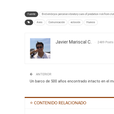
Fuente
Bird embryos perceive vibratory cues of predation risk from cl
Aves
Comunicación
eclosión
Huevos
Javier Mariscal C.
2489 Posts
ANTERIOR
Un barco de 500 años encontrado intacto en el m
⭐ CONTENIDO RELACIONADO