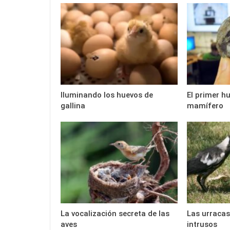
Iluminando los huevos de
El primer h
gallina
mamífero
La vocalización secreta de las
Las urracas
aves
intrusos