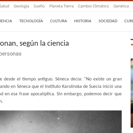
Salud
Geología
Sueño
Planeta Tierra
Cambio Climático
Genética
IENCIA
TECNOLOGÍA
CULTURA
HISTORIA
SOCIEDAD
CUR
cionan, según la ciencia
 personas
ute desde el tiempo antiguo. Séneca decía: “No existe un gran
sando en Séneca que el Instituto Karolinska de Suecia inició una
dad en esa frase apocalíptica. Sin embargo, podemos decir que
n.