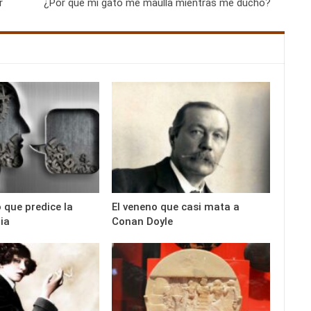
r
¿Por qué mi gato me maúlla mientras me ducho?
 que predice la
El veneno que casi mata a
ia
Conan Doyle