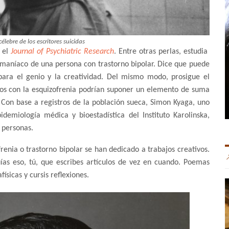
lebre de los escritores suicidas
n el
Journal of Psychiatric Research
. Entre otras perlas, estudia
 maníaco de una persona con trastorno bipolar. Dice que puede
para el genio y la creatividad. Del mismo modo, prosigue el
dos con la esquizofrenia podrían suponer un elemento de suma
 Con base a registros de la población sueca, Simon Kyaga, uno
demiología médica y bioestadística del Instituto Karolinska,
e personas.
enia o trastorno bipolar se han dedicado a trabajos creativos.
uías eso, tú, que escribes artículos de vez en cuando. Poemas
ísicas y cursis reflexiones.