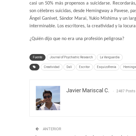
casi un 50% más propensos a suicidarse. Recordarás,
son célebres suicidas, desde Hemingway a Pavese, pasa
Ángel Ganivet, Sándor Marai, Yukio Mishima y un larg
interminable. Los escritores, la creatividad y la locura
¿Quién dijo que no era una profesión peligrosa?
Fuente
Journal of Psychiatric Research
La Vanguardia
Creatividad
Dalí
Escritor
Esquizofrenia
Heming
Javier Mariscal C.
2487 Posts
ANTERIOR