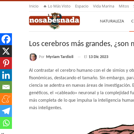
Inicio
🔥 Lo Más Visto
Espacio
Vida Marina
Mitos
NATURALEZA
C
Los cerebros más grandes, ¿son m
Por
Myriam Tardioli
El
13 Dic 2023
Al contrastar el cerebro humano con el de simios y ot
fisonómicas, destacando el tamaño. Sin embargo, para
ciencia se adentra en nuevas áreas de investigación. 
genéticos, el «cableado» neuronal y la complejidad f
más completa de lo que impulsa la inteligencia human
más inteligentes.