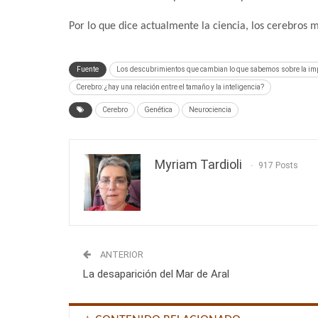
Por lo que dice actualmente la ciencia, los cerebros
Fuente
Los descubrimientos que cambian lo que sabemos sobre la impo
Cerebro: ¿hay una relación entre el tamaño y la inteligencia?
Cerebro
Genética
Neurociencia
Myriam Tardioli
917 Posts
ANTERIOR
La desaparición del Mar de Aral