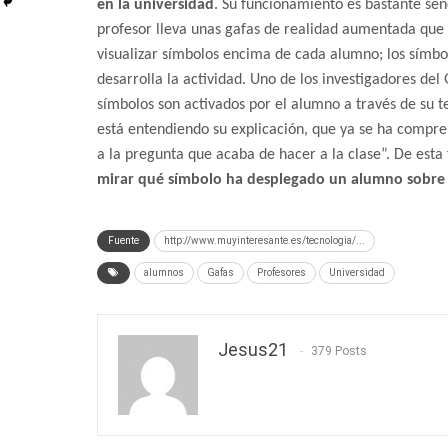
en la universidad
. Su funcionamiento es bastante senc
profesor lleva unas gafas de realidad aumentada que
visualizar símbolos encima de cada alumno; los símbol
desarrolla la actividad. Uno de los investigadores de
símbolos son activados por el alumno a través de su t
está entendiendo su explicación, que ya se ha compre
a la pregunta que acaba de hacer a la clase”. De est
mirar qué símbolo ha desplegado un alumno sobre s
Fuente
http://www.muyinteresante.es/tecnologia/...
alumnos
Gafas
Profesores
Universidad
Jesus21
379 Posts