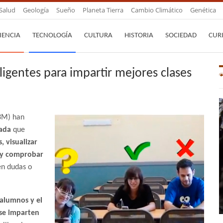
Salud
Geología
Sueño
Planeta Tierra
Cambio Climático
Genética
IENCIA
TECNOLOGÍA
CULTURA
HISTORIA
SOCIEDAD
CUR
eligentes para impartir mejores clases
C3M) han
ada
que
, visualizar
e y comprobar
en dudas o
 alumnos y el
 se imparten