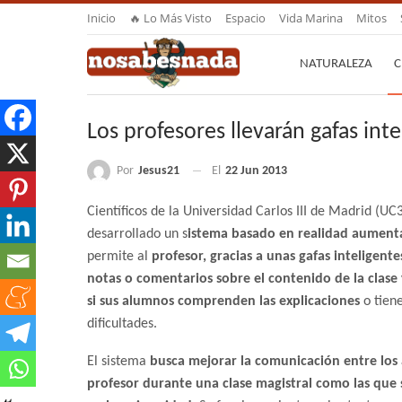
Inicio
🔥 Lo Más Visto
Espacio
Vida Marina
Mitos
NATURALEZA
C
Los profesores llevarán gafas int
Por
Jesus21
El
22 Jun 2013
Científicos de la Universidad Carlos III de Madrid (U
desarrollado un s
istema basado en realidad aument
permite al
profesor, gracias a unas gafas inteligentes
notas o comentarios sobre el contenido de la clas
si sus alumnos comprenden las explicaciones
o tien
dificultades.
El sistema
busca mejorar la comunicación entre los
profesor durante una clase magistral como las que