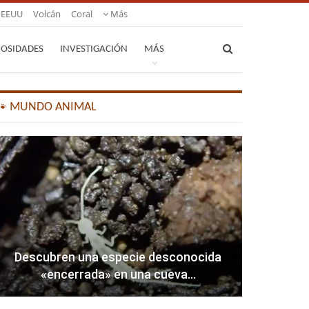
EEUU
Volcán
Coral
Más
IOSIDADES
INVESTIGACIÓN
MÁS
🐾 MUNDO ANIMAL
Descubren una especie desconocida
«encerrada» en una cueva…