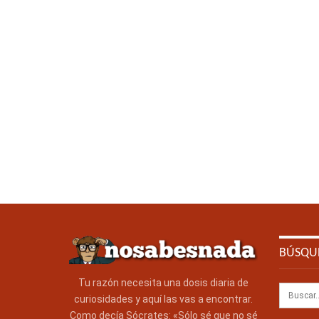
BÚSQU
Tu razón necesita una dosis diaria de
curiosidades y aquí las vas a encontrar.
Como decía Sócrates: «Sólo sé que no sé