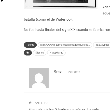
Adem
aque
batalla (como el de Waterloo).
No fue hasta finales del siglo XIX cuando se fabricaron 
Fuente
http://www.muyinteresante.es/ide-que-est...
http://wikic
Dientes
Hipopótamo
Sera
20 Posts
ANTERIOR
El sonido de los Stradivarius aún no ha sido