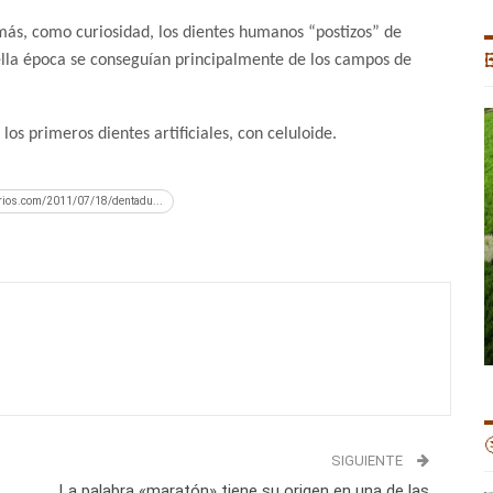
ás, como curiosidad, los dientes humanos “postizos” de
lla época se conseguían principalmente de los campos de

los primeros dientes artificiales, con celuloide.
urios.com/2011/07/18/dentadu...

SIGUIENTE
La palabra «maratón» tiene su origen en una de las