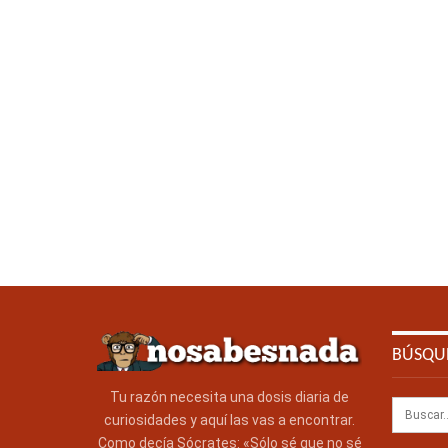
BÚSQU
Tu razón necesita una dosis diaria de
curiosidades y aquí las vas a encontrar.
Como decía Sócrates: «Sólo sé que no sé