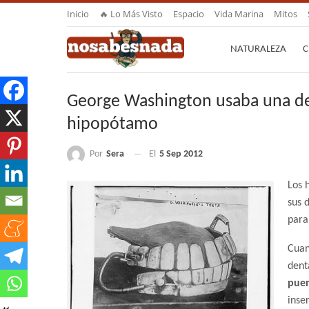
Inicio
🔥 Lo Más Visto
Espacio
Vida Marina
Mitos
NATURALEZA
C
George Washington usaba una den
hipopótamo
Por
Sera
El
5 Sep 2012
Los 
sus 
para
Cuan
dent
puen
inse