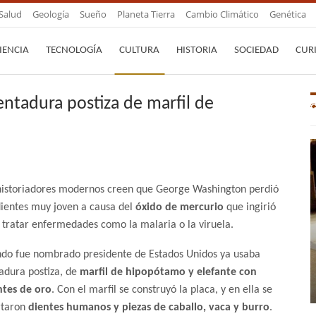
Salud
Geología
Sueño
Planeta Tierra
Cambio Climático
Genética
IENCIA
TECNOLOGÍA
CULTURA
HISTORIA
SOCIEDAD
CUR
tadura postiza de marfil de
historiadores modernos creen que George Washington perdió
dientes muy joven a causa del
óxido de mercurio
que ingirió
 tratar enfermedades como la malaria o la viruela.
do fue nombrado presidente de Estados Unidos ya usaba
adura postiza, de
marfil de hipopótamo y elefante con
tes de oro
. Con el marfil se construyó la placa, y en ella se
rtaron
dientes humanos y piezas de caballo, vaca y burro
.