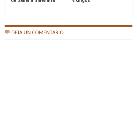
de ballena milenaria
vikingos
💬 DEJA UN COMENTARIO