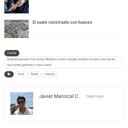
El suelo construido con huesos
Fuente
Bone aerophones from Eynan-Mallaha (Israel) indicate imitation of raptor calls by the
last hunter-gatherers in the Levant
Aves
flauta
Huesos
Javier Mariscal C.
2488 Posts