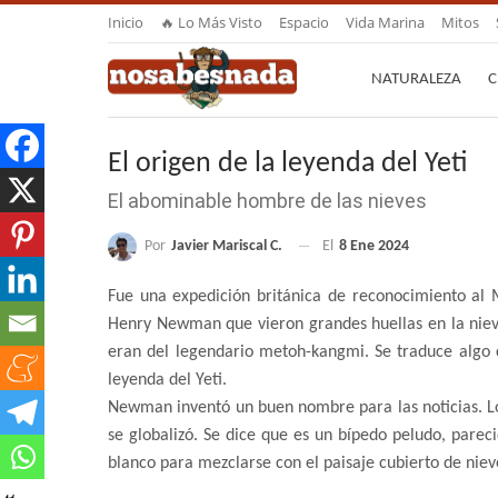
Inicio
🔥 Lo Más Visto
Espacio
Vida Marina
Mitos
NATURALEZA
C
El origen de la leyenda del Yeti
El abominable hombre de las nieves
Por
Javier Mariscal C.
El
8 Ene 2024
Fue una expedición británica de reconocimiento al M
Henry Newman que vieron grandes huellas en la niev
eran del legendario metoh-kangmi. Se traduce algo
leyenda del Yeti.
Newman inventó un buen nombre para las noticias. Lo
se globalizó. Se dice que es un bípedo peludo, pareci
blanco para mezclarse con el paisaje cubierto de niev