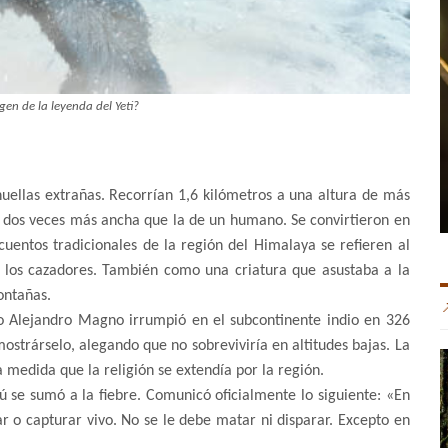
igen de la leyenda del Yeti?
uellas extrañas. Recorrían 1,6 kilómetros a una altura de más
i dos veces más ancha que la de un humano. Se convirtieron en
s cuentos tradicionales de la región del Himalaya se refieren al
 a los cazadores. También como una criatura que asustaba a la
ontañas.
o Alejandro Magno irrumpió en el subcontinente indio en 326
mostrárselo, alegando que no sobreviviría en altitudes bajas. La
a medida que la religión se extendía por la región.
se sumó a la fiebre. Comunicó oficialmente lo siguiente: «En
fiar o capturar vivo. No se le debe matar ni disparar. Excepto en