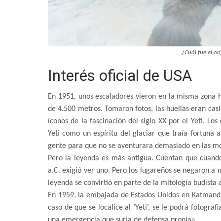
¿Cuál fue el or
Interés oficial de USA
En 1951, unos escaladores vieron en la misma zona h
de 4.500 metros. Tomaron fotos; las huellas eran cas
íconos de la fascinación del siglo XX por el Yeti. Lo
Yeti como un espíritu del glaciar que traía fortuna
gente para que no se aventurara demasiado en las m
Pero la leyenda es más antigua. Cuentan que cuand
a.C. exigió ver uno. Pero los lugareños se negaron a 
leyenda se convirtió en parte de la mitología budista 
En 1959, la embajada de Estados Unidos en Katmandú 
caso de que se localice al ‘Yeti’, se le podrá fotogra
una emergencia que surja de defensa propia».