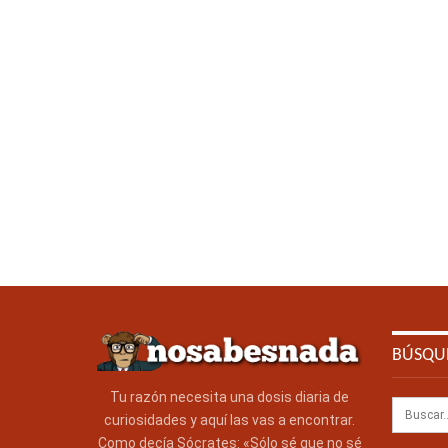
BÚSQU
Tu razón necesita una dosis diaria de
curiosidades y aquí las vas a encontrar.
Como decía Sócrates: «Sólo sé que no sé