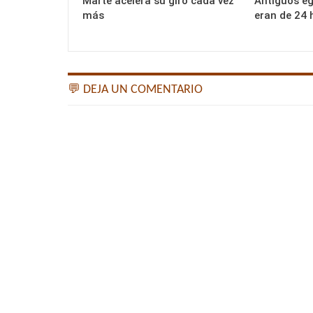
Marte acelera su giro cada vez
Antiguos eg
más
eran de 24 
💬 DEJA UN COMENTARIO