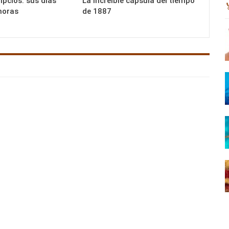
ipcios: sus días
La increíble cápsula del tiempo
horas
de 1887