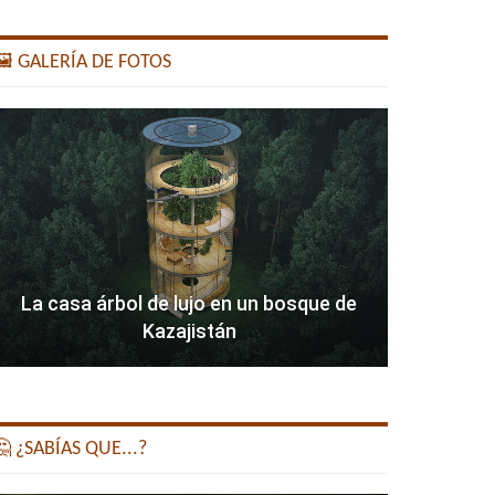
️ GALERÍA DE FOTOS
La casa árbol de lujo en un bosque de
Kazajistán
 ¿SABÍAS QUE...?