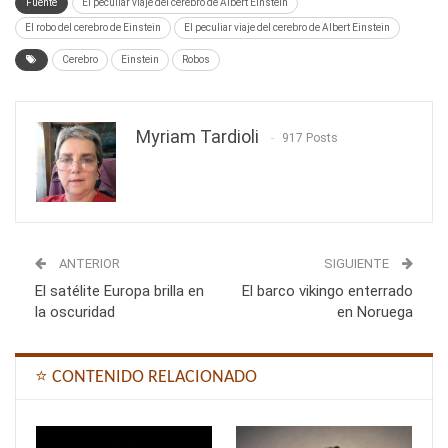
Fuente
El peculiar viaje del cerebro de Albert Einstein
El robo del cerebro de Einstein
El peculiar viaje del cerebro de Albert Einstein
Cerebro
Einstein
Robos
Myriam Tardioli
917 Posts
ANTERIOR
SIGUIENTE
El satélite Europa brilla en
El barco vikingo enterrado
la oscuridad
en Noruega
⭐ CONTENIDO RELACIONADO