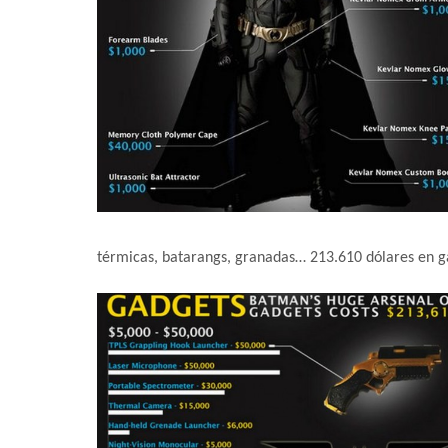
térmicas, batarangs, granadas… 213.610 dólares en g