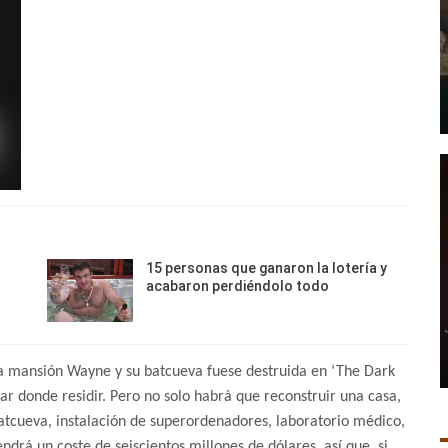
15 personas que ganaron la lotería y
acabaron perdiéndolo todo
la mansión Wayne y su batcueva fuese destruida en ‘The Dark
ar donde residir. Pero no solo habrá que reconstruir una casa,
atcueva, instalación de superordenadores, laboratorio médico,
ndrá un coste de seiscientos millones de dólares, así que, si