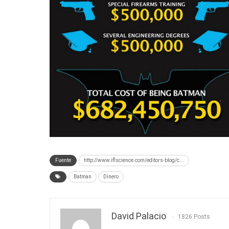
Fuente
http://www.iflscience.com/editors-blog/c...
Batman
Dinero
David Palacio
1826 Posts