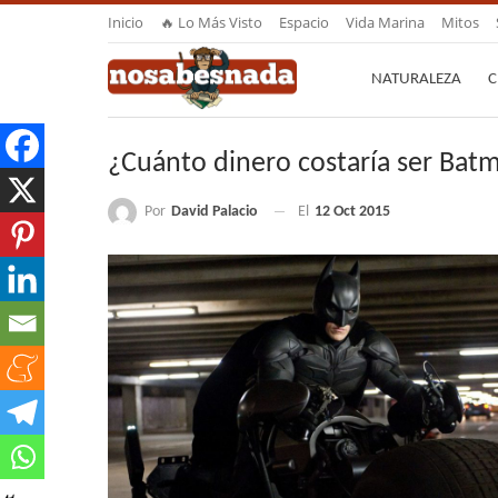
Inicio
🔥 Lo Más Visto
Espacio
Vida Marina
Mitos
NATURALEZA
C
¿Cuánto dinero costaría ser Bat
Por
David Palacio
El
12 Oct 2015