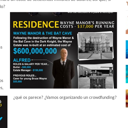
lo?
as
os
s,
¿qué os parece? ¿Vamos organizando un crowdfunding?