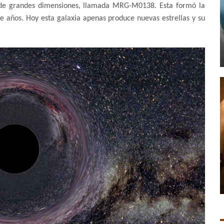
a de grandes dimensiones, llamada MRG-M0138. Esta formó la
e años. Hoy esta galaxia apenas produce nuevas estrellas y su