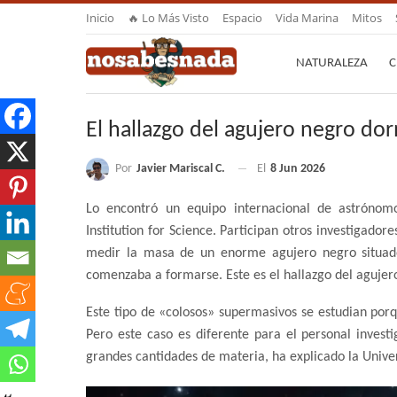
Inicio
🔥 Lo Más Visto
Espacio
Vida Marina
Mitos
NATURALEZA
C
El hallazgo del agujero negro do
Por
Javier Mariscal C.
El
8 Jun 2026
Lo encontró un equipo internacional de astróno
Institution for Science. Participan otros investigador
medir la masa de un enorme agujero negro situado
comenzaba a formarse. Este es el hallazgo del aguje
Este tipo de «colosos» supermasivos se estudian po
Pero este caso es diferente para el personal invest
grandes cantidades de materia, ha explicado la Unive