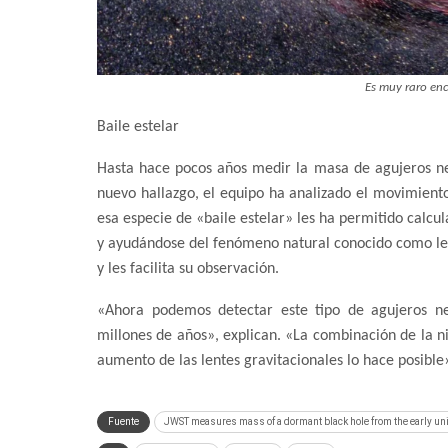
Es muy raro enc
Baile estelar
Hasta hace pocos años medir la masa de agujeros ne
nuevo hallazgo, el equipo ha analizado el movimiento
esa especie de «baile estelar» les ha permitido calcu
y ayudándose del fenómeno natural conocido como lent
y les facilita su observación.
«Ahora podemos detectar este tipo de agujeros neg
millones de años», explican. «La combinación de la 
aumento de las lentes gravitacionales lo hace posible
Fuente
JWST measures mass of a dormant black hole from the early unive