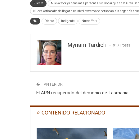
Fuente
Nueva York ya tiene más personas sin hogar que en la Gran De
Nueva York acaba de llegar a un nivel extremo de personas sin hogar. Ya ti
Dinero
indigente
Nueva York
Myriam Tardioli
917 Posts
ANTERIOR
El ARN recuperado del demonio de Tasmania
⭐ CONTENIDO RELACIONADO