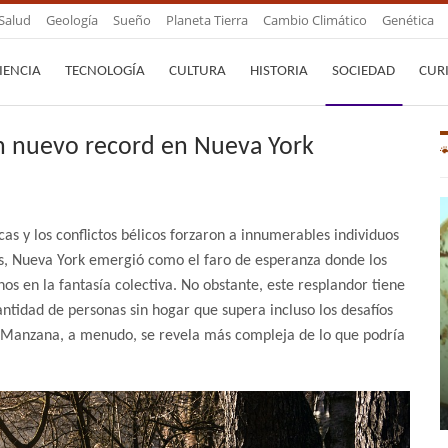
Salud
Geología
Sueño
Planeta Tierra
Cambio Climático
Genética
IENCIA
TECNOLOGÍA
CULTURA
HISTORIA
SOCIEDAD
CUR
n nuevo record en Nueva York
ticas y los conflictos bélicos forzaron a innumerables individuos
os, Nueva York emergió como el faro de esperanza donde los
os en la fantasía colectiva. No obstante, este resplandor tiene
ntidad de personas sin hogar que supera incluso los desafíos
n Manzana, a menudo, se revela más compleja de lo que podría