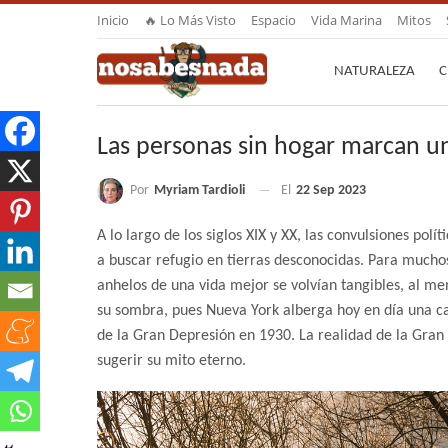
Inicio
🔥 Lo Más Visto
Espacio
Vida Marina
Mitos
NATURALEZA
C
Las personas sin hogar marcan u
Por
Myriam Tardioli
El
22 Sep 2023
A lo largo de los siglos XIX y XX, las convulsiones polí
a buscar refugio en tierras desconocidas. Para much
anhelos de una vida mejor se volvían tangibles, al men
su sombra, pues Nueva York alberga hoy en día una ca
de la Gran Depresión en 1930. La realidad de la Gra
sugerir su mito eterno.