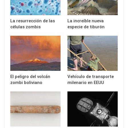
La resurrección de las
La increíble nueva
células zombis
especie de tiburón
El peligro del volcán
Vehículo de transporte
zombi boliviano
milenario en EEUU