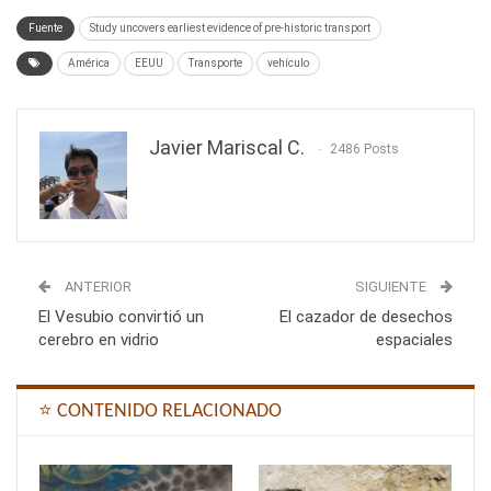
Fuente
Study uncovers earliest evidence of pre-historic transport
América
EEUU
Transporte
vehículo
Javier Mariscal C.
2486 Posts
ANTERIOR
SIGUIENTE
El Vesubio convirtió un
El cazador de desechos
cerebro en vidrio
espaciales
⭐ CONTENIDO RELACIONADO