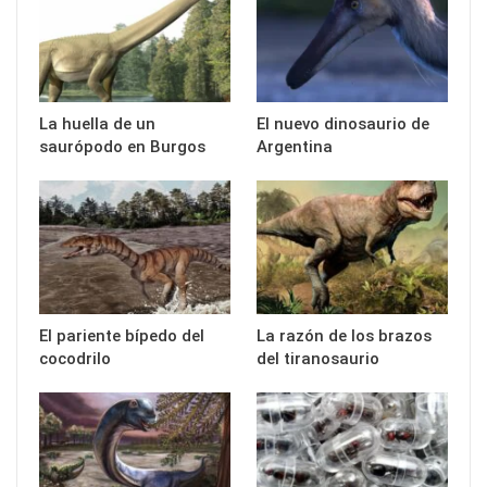
La huella de un
El nuevo dinosaurio de
saurópodo en Burgos
Argentina
El pariente bípedo del
La razón de los brazos
cocodrilo
del tiranosaurio