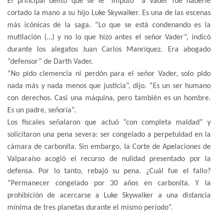
El principal delito que se le “imputó” a Vader fue haberle
cortado la mano a su hijo Luke Skywalker. Es una de las escenas
más icónicas de la saga. “Lo que se está condenando es la
mutilación (…) y no lo que hizo antes el señor Vader”, indicó
durante los alegatos Juan Carlos Manríquez. Era abogado
“defensor” de Darth Vader.
“No pido clemencia ni perdón para el señor Vader, solo pido
nada más y nada menos que justicia”, dijo. “Es un ser humano
con derechos. Casi una máquina, pero también es un hombre.
Es un padre, señoría”.
Los fiscales señalaron que actuó “con completa maldad” y
solicitaron una pena severa: ser congelado a perpetuidad en la
cámara de carbonita. Sin embargo, la Corte de Apelaciones de
Valparaíso acogió el recurso de nulidad presentado por la
defensa. Por lo tanto, rebajó su pena. ¿Cuál fue el fallo?
“Permanecer congelado por 30 años en carbonita. Y la
prohibición de acercarse a Luke Skywalker a una distancia
mínima de tres planetas durante el mismo período”.