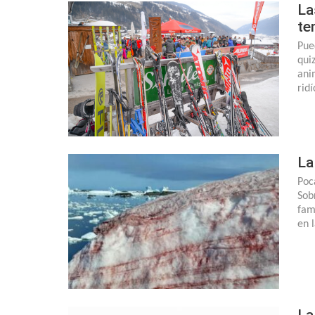
La
te
Pue
qui
ani
rid
La
Poc
Sob
fam
en 
La