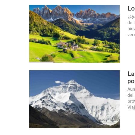
Lo
¿Qu
de 
nie
ver
La
po
Aun
del
pro
Via