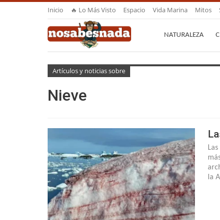
Inicio
🔥 Lo Más Visto
Espacio
Vida Marina
Mitos
NATURALEZA
C
Artículos y noticias sobre
Nieve
La
Las
más
arc
la 