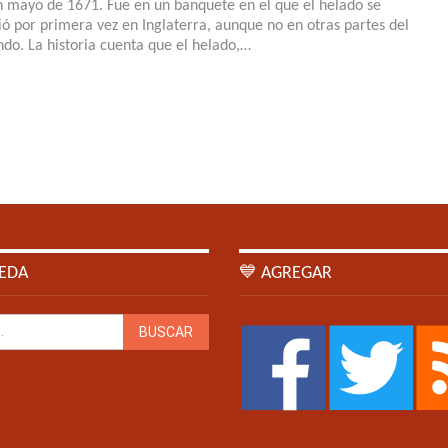
en mayo de 1671. Fue en un banquete en el que el helado se
vió por primera vez en Inglaterra, aunque no en otras partes del
do. La historia cuenta que el helado,…
EDA
💙 AGREGAR