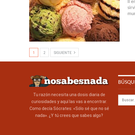
II 
sir
mun
1
2
SIGUIENTE
BÚSQU
Tu razón necesita una dosis diaria de
curiosidades y aquí las vas a encontrar.
Como decía Sócrates: «Sólo sé que no sé
nada». ¿Y tú crees que sabes algo?