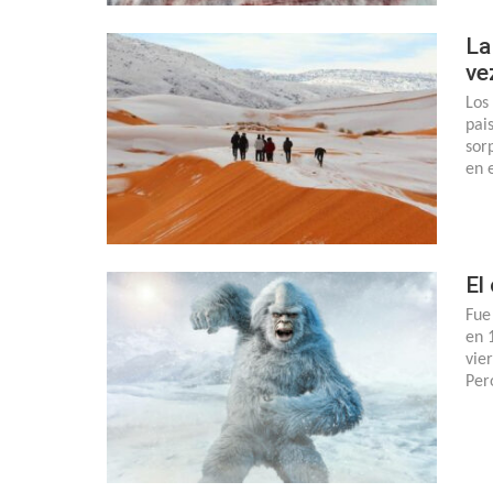
La
ve
Los
pai
sor
en 
El
Fue
en 
vie
Per