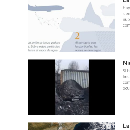
Hay
sie
nub
com
Ni
Si 
hec
com
ocu
La