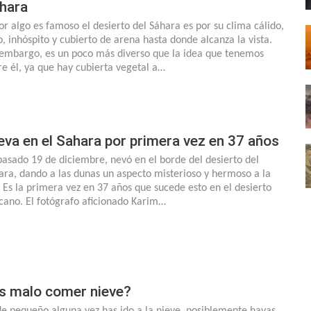
hara
por algo es famoso el desierto del Sáhara es por su clima cálido,
o, inhóspito y cubierto de arena hasta donde alcanza la vista.
 embargo, es un poco más diverso que la idea que tenemos
re él, ya que hay cubierta vegetal a…
eva en el Sahara por primera vez en 37 años
pasado 19 de diciembre, nevó en el borde del desierto del
ara, dando a las dunas un aspecto misterioso y hermoso a la
. Es la primera vez en 37 años que sucede esto en el desierto
icano. El fotógrafo aficionado Karim…
s malo comer nieve?
de pequeño alguna vez has ido a la nieve, posiblemente hayas