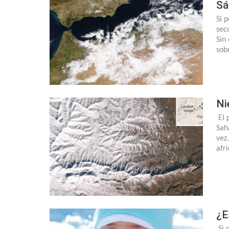
Sá
Si 
sec
Sin
sob
Ni
El 
Sah
vez
afr
¿E
Si 