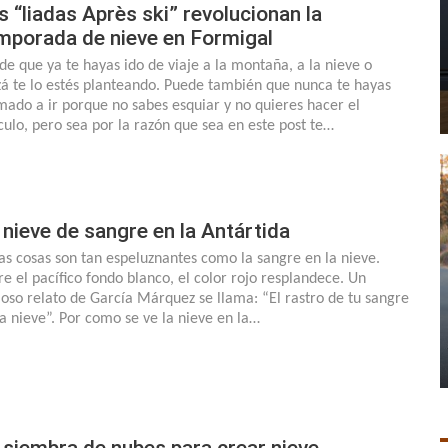
s “liadas Après ski” revolucionan la
mporada de nieve en Formigal
de que ya te hayas ido de viaje a la montaña, a la nieve o
zá te lo estés planteando. Puede también que nunca te hayas
mado a ir porque no sabes esquiar y no quieres hacer el
ículo, pero sea por la razón que sea en este post te…
 nieve de sangre en la Antártida
as cosas son tan espeluznantes como la sangre en la nieve.
re el pacífico fondo blanco, el color rojo resplandece. Un
oso relato de García Márquez se llama: “El rastro de tu sangre
la nieve”. Por como se ve la nieve en la…
 siembra de nubes para crear nieve