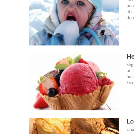
pen
al 
dep
He
Seg
un 
hel
Esa
Lo
Una