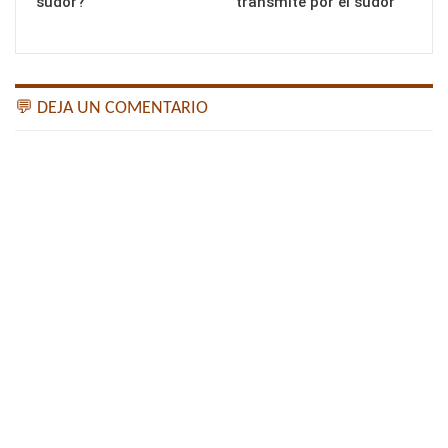
sudor?
transmite por el sudor
💬 DEJA UN COMENTARIO