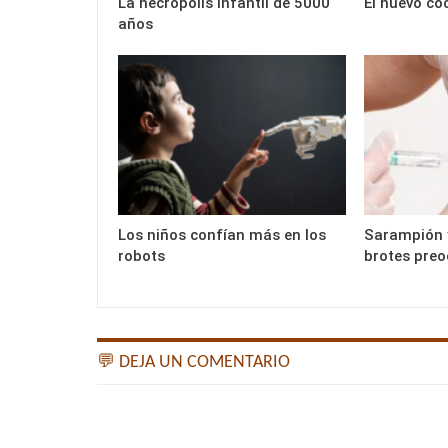
La necrópolis infantil de 5000
El nuevo co
años
Los niños confían más en los
Sarampión y
robots
brotes pre
💬 DEJA UN COMENTARIO