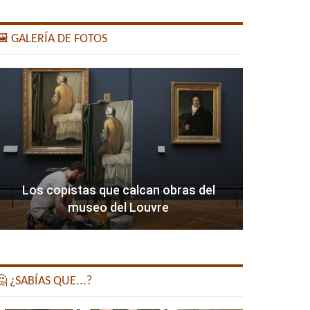
️ GALERÍA DE FOTOS
Los copistas que calcan obras del
museo del Louvre
 ¿SABÍAS QUE...?