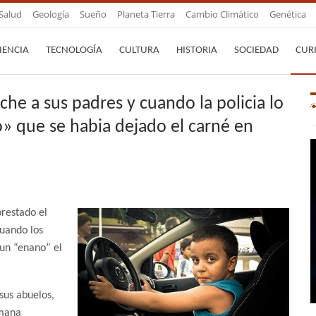
Salud
Geología
Sueño
Planeta Tierra
Cambio Climático
Genética
IENCIA
TECNOLOGÍA
CULTURA
HISTORIA
SOCIEDAD
CUR
he a sus padres y cuando la policia lo
o» que se habia dejado el carné en
restado el
cuando los
 un “enano” el
 sus abuelos,
rmana