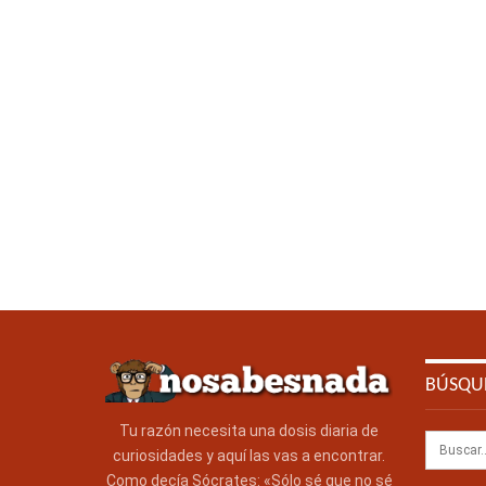
BÚSQU
Tu razón necesita una dosis diaria de
curiosidades y aquí las vas a encontrar.
Como decía Sócrates: «Sólo sé que no sé