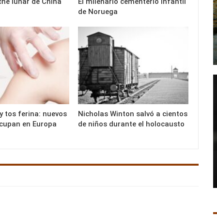
che lunar de China
El milenario cementerio infantil
de Noruega
 tos ferina: nuevos
Nicholas Winton salvó a cientos
ocupan en Europa
de niños durante el holocausto