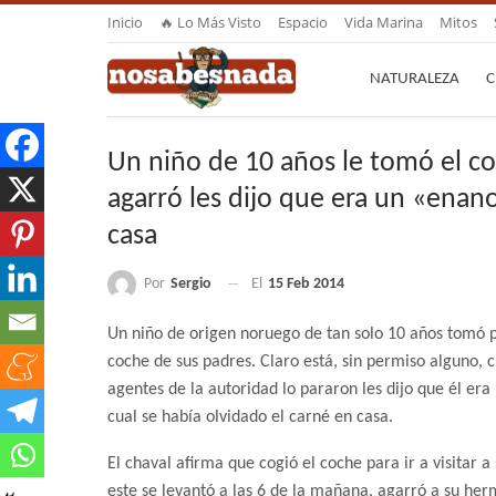
Inicio
🔥 Lo Más Visto
Espacio
Vida Marina
Mitos
NATURALEZA
C
Un niño de 10 años le tomó el coc
agarró les dijo que era un «enan
casa
Por
Sergio
El
15 Feb 2014
Un niño de origen noruego de tan solo 10 años tomó p
coche de sus padres. Claro está, sin permiso alguno, 
agentes de la autoridad lo pararon les dijo que él era
cual se había olvidado el carné en casa.
El chaval afirma que cogió el coche para ir a visitar a
este se levantó a las 6 de la mañana, agarró a su he