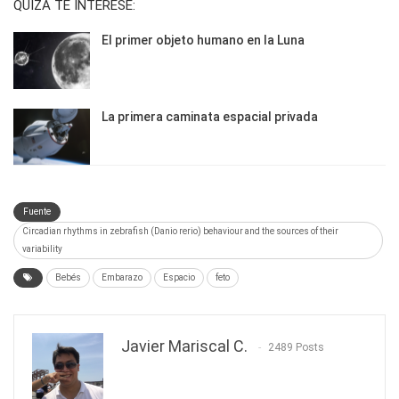
QUIZÁ TE INTERESE:
El primer objeto humano en la Luna
La primera caminata espacial privada
Fuente
Circadian rhythms in zebrafish (Danio rerio) behaviour and the sources of their
variability
Bebés
Embarazo
Espacio
feto
Javier Mariscal C.
2489 Posts