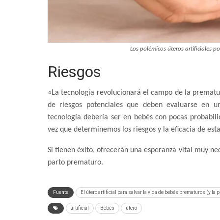
Los polémicos úteros artificiales 
Riesgos
«La tecnología revolucionará el campo de la prematu
de riesgos potenciales que deben evaluarse en un 
tecnología debería ser en bebés con pocas probabil
vez que determinemos los riesgos y la eficacia de est
Si tienen éxito, ofrecerán una esperanza vital muy n
parto prematuro.
Fuente
El útero artificial para salvar la vida de bebés prematuros (y la
artificial
Bebés
útero