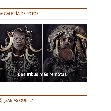
️ GALERÍA DE FOTOS
Las tribus más remotas
 ¿SABÍAS QUE...?