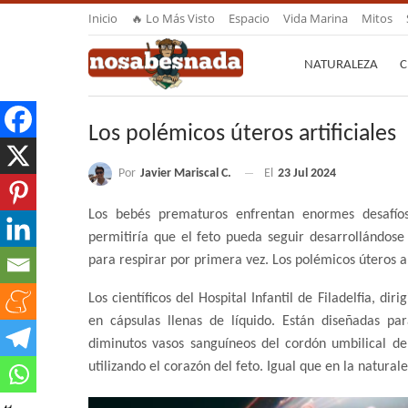
Inicio
🔥 Lo Más Visto
Espacio
Vida Marina
Mitos
NATURALEZA
C
Los polémicos úteros artificiales
Por
Javier Mariscal C.
El
23 Jul 2024
Los bebés prematuros enfrentan enormes desafíos
permitiría que el feto pueda seguir desarrollándose
para respirar por primera vez. Los polémicos úteros art
Los científicos del Hospital Infantil de Filadelfia, d
en cápsulas llenas de líquido. Están diseñadas par
diminutos vasos sanguíneos del cordón umbilical de
utilizando el corazón del feto. Igual que en la naturale