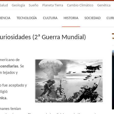
Salud
Geología
Sueño
Planeta Tierra
Cambio Climático
Genética
IENCIA
TECNOLOGÍA
CULTURA
HISTORIA
SOCIEDAD
CUR
uriosidades (2ª Guerra Mundial)
americano de
cendiarias
. Se
n tejados y
o fue aceptado y
ligió
mica
.
emanes tenían