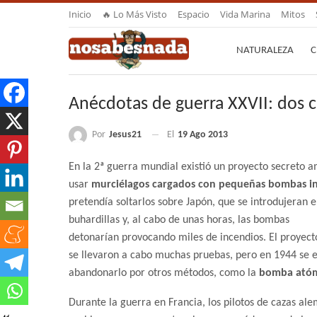
Inicio
🔥 Lo Más Visto
Espacio
Vida Marina
Mitos
NATURALEZA
C
Anécdotas de guerra XXVII: dos c
Por
Jesus21
El
19 Ago 2013
En la 2ª guerra mundial existió un proyecto secreto 
usar
murciélagos cargados con pequeñas bombas in
pretendía soltarlos sobre Japón, que se introdujeran e
buhardillas y, al cabo de unas horas, las bombas
detonarían provocando miles de incendios. El proyect
se llevaron a cabo muchas pruebas, pero en 1944 se e
abandonarlo por otros métodos, como la
bomba ató
Durante la guerra en Francia, los pilotos de cazas al