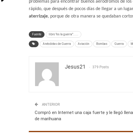
problemas para encontrar buenos aeródromos de los cu
rápido, que después de pocos días de llegar a un lugar
aterrizaje
, porque de otra manera se quedaban cortos 
Fuente
libro "es la guerra"......
Anécdotas de Guerra
Aviación
Bombas
Guerra
M
Jesus21
379 Posts
ANTERIOR
Compró en Internet una caja fuerte y le llegó llena
de marihuana