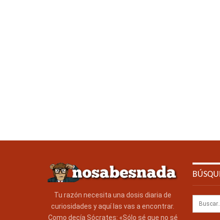
BÚSQU
Tu razón necesita una dosis diaria de
curiosidades y aquí las vas a encontrar.
Como decía Sócrates: «Sólo sé que no sé