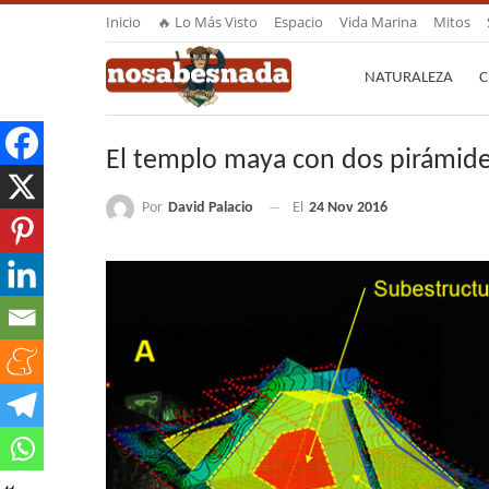
Inicio
🔥 Lo Más Visto
Espacio
Vida Marina
Mitos
NATURALEZA
C
El templo maya con dos pirámides
Por
David Palacio
El
24 Nov 2016