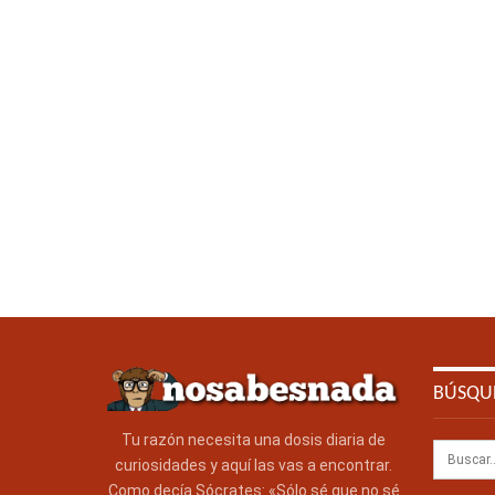
BÚSQU
Tu razón necesita una dosis diaria de
curiosidades y aquí las vas a encontrar.
Como decía Sócrates: «Sólo sé que no sé