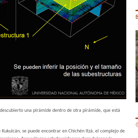

escubierto una pirámide dentro de otra pirámide, que está

Kukulcán, se puede encontrar en Chichén Itzá, el complejo de