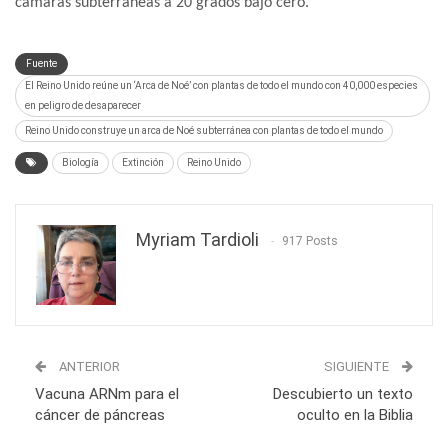
cámaras subterráneas a 20 grados bajo cero.
Fuente
El Reino Unido reúne un ‘Arca de Noé’ con plantas de todo el mundo con 40,000 especies
en peligro de desaparecer
Reino Unido construye un arca de Noé subterránea con plantas de todo el mundo
Biología
Extinción
Reino Unido
Myriam Tardioli
917 Posts
ANTERIOR
SIGUIENTE
Vacuna ARNm para el
Descubierto un texto
cáncer de páncreas
oculto en la Biblia