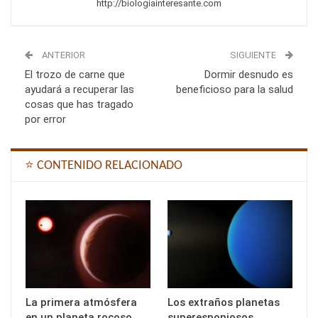
http://biologiainteresante.com
ANTERIOR
SIGUIENTE
El trozo de carne que
Dormir desnudo es
ayudará a recuperar las
beneficioso para la salud
cosas que has tragado
por error
⭐ CONTENIDO RELACIONADO
La primera atmósfera
Los extraños planetas
en un planeta rocoso
superesponjosos