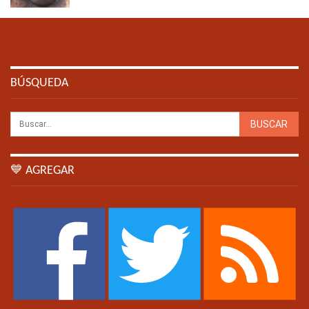
BÚSQUEDA
💙 AGREGAR