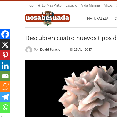
Inicio
🔥 Lo Más Visto
Espacio
Vida Marina
Mitos
NATURALEZA
C
Descubren cuatro nuevos tipos d
Por
David Palacio
El
25 Abr 2017