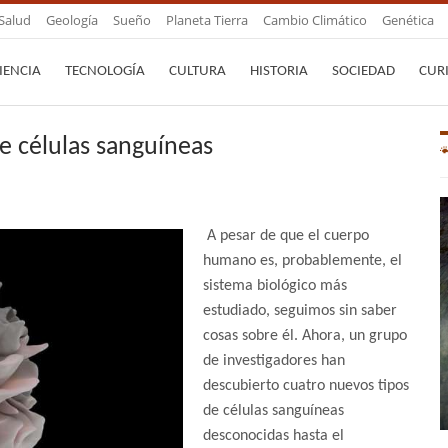
Salud
Geología
Sueño
Planeta Tierra
Cambio Climático
Genética
IENCIA
TECNOLOGÍA
CULTURA
HISTORIA
SOCIEDAD
CUR
e células sanguíneas
A pesar de que el cuerpo
humano es, probablemente, el
sistema biológico más
estudiado, seguimos sin saber
cosas sobre él. Ahora, un grupo
de investigadores han
descubierto cuatro nuevos tipos
de células sanguíneas
desconocidas hasta el