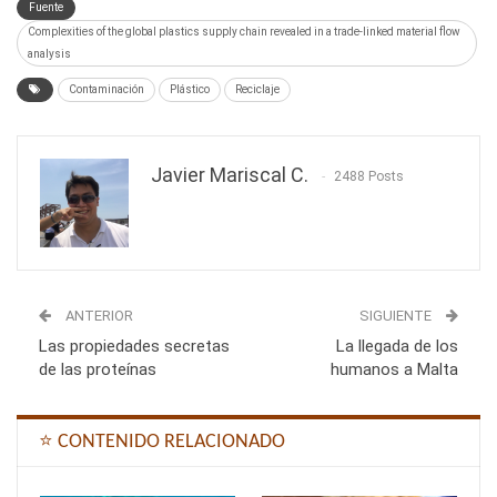
Fuente
Complexities of the global plastics supply chain revealed in a trade-linked material flow
analysis
Contaminación
Plástico
Reciclaje
Javier Mariscal C.
2488 Posts
ANTERIOR
SIGUIENTE
Las propiedades secretas
La llegada de los
de las proteínas
humanos a Malta
⭐ CONTENIDO RELACIONADO