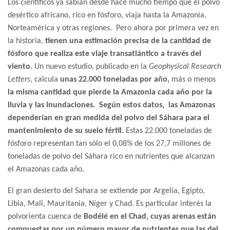
Los científicos ya sabían desde hace mucho tiempo que el polvo
desértico africano, rico en fósforo, viaja hasta la Amazonia,
Norteamérica y otras regiones. Pero ahora por primera vez en
la historia,
tienen una estimación precisa de la cantidad de
fósforo que realiza este viaje transatlántico a través del
viento.
Un nuevo estudio, publicado en la
Geophysical Research
Letters
, calcula
unas 22.000 toneladas por año,
más o menos
la misma cantidad que pierde la Amazonia cada año por la
lluvia y las inundaciones.
Según estos datos, las Amazonas
dependerían en gran medida del polvo del Sáhara para el
mantenimiento de su suelo fértil.
Estas
22.000 toneladas de
fósforo representan tan sólo el 0,08% de los 27,7 millones de
toneladas de polvo del Sáhara rico en nutrientes que alcanzan
el Amazonas cada año.
El gran desierto del Sahara se extiende por Argelia, Egipto,
Libia, Mali, Mauritania, Níger y Chad. Es particular interés la
polvorienta cuenca de
Bodélé en el Chad, cuyas arenas están
compuestas por un número mayor de nutrientes que las del