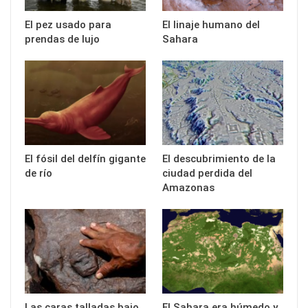
El pez usado para
El linaje humano del
prendas de lujo
Sahara
El fósil del delfín gigante
El descubrimiento de la
de río
ciudad perdida del
Amazonas
Las caras talladas bajo
El Sahara era húmedo y