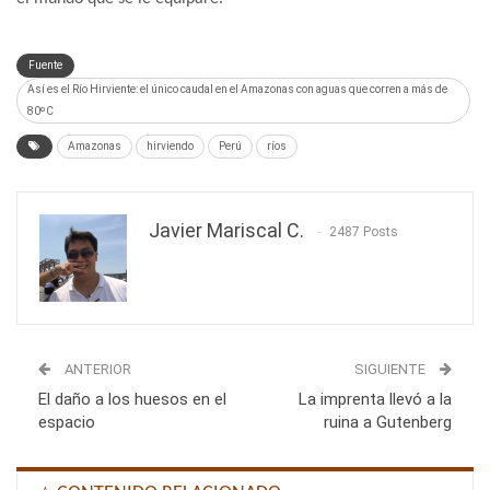
Fuente
Así es el Río Hirviente: el único caudal en el Amazonas con aguas que corren a más de
80ºC
Amazonas
hirviendo
Perú
ríos
Javier Mariscal C.
2487 Posts
ANTERIOR
SIGUIENTE
El daño a los huesos en el
La imprenta llevó a la
espacio
ruina a Gutenberg