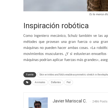
Es la marca di
Inspiración robótica
Como ingeniero mecánico, Schulz también ve las apli
métodes que provean una gran fuerza o una gran f
máquinas no pueden hacer ambas cosas. «La robótica
movimientos musculares. ¿Y si estuvieran envueltos
máquinas podrían aplicar fuerzas más grandes», aseg
Fuente
Skin wrinkles and folds enable asymmetric stretch in the eleph
Animales
Elefantes
Piel
Javier Mariscal C.
2486 Posts