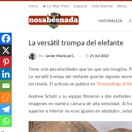
Inicio
🔥 Lo Más Visto
Espacio
Vida Marina
Mitos
NATURALEZA
C
La versátil trompa del elefante
Por
Javier Mariscal C.
El
21 Jul 2022
Tiene más peculiaridades que las que uno imagina. Pu
La versátil trompa del elefante guarda algunos secret
los revela. El artículo se publicó en
‘Proceedings of th
Andrew Schulz y su equipo filmaron a dos elefantes
imágenes en nuestra cámara de alta velocidad. Al tr
superior e inferior no eran iguales en absoluto», seña