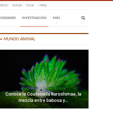
EEUU
Volcán
Coral
Más
IOSIDADES
INVESTIGACIÓN
MÁS
🐾 MUNDO ANIMAL
Conoce la Costasiella kuroshimae, la
mezcla entre babosa y…