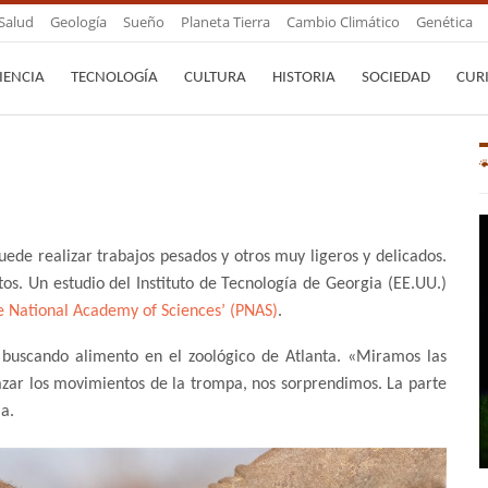
Salud
Geología
Sueño
Planeta Tierra
Cambio Climático
Genética
IENCIA
TECNOLOGÍA
CULTURA
HISTORIA
SOCIEDAD
CUR
ede realizar trabajos pesados y otros muy ligeros y delicados.
os. Un estudio del Instituto de Tecnología de Georgia (EE.UU.)
e National Academy of Sciences’ (PNAS)
.
 buscando alimento en el zoológico de Atlanta. «Miramos las
azar los movimientos de la trompa, nos sorprendimos. La parte
la.