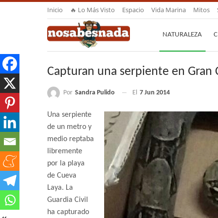
Inicio
🔥 Lo Más Visto
Espacio
Vida Marina
Mitos
NATURALEZA
C
Capturan una serpiente en Gran 
Por
Sandra Pulido
El
7 Jun 2014
Una serpiente
de un metro y
medio reptaba
libremente
por la playa
de Cueva
Laya. La
Guardia Civil
ha capturado