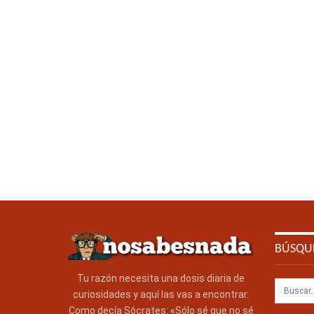
BÚSQU
Tu razón necesita una dosis diaria de
curiosidades y aquí las vas a encontrar.
Como decía Sócrates: «Sólo sé que no sé