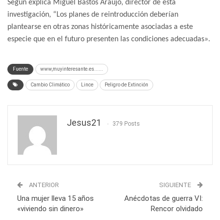
Según explica Miguel Bastos Araújo, director de esta
investigación, “Los planes de reintroducción deberían
plantearse en otras zonas históricamente asociadas a este
especie que en el futuro presenten las condiciones adecuadas».
Fuente
www,muyinteresante.es......
Cambio Climático
Lince
Peligro de Extinción
Jesus21
379 Posts
ANTERIOR
SIGUIENTE
Una mujer lleva 15 años
Anécdotas de guerra VI:
«viviendo sin dinero»
Rencor olvidado