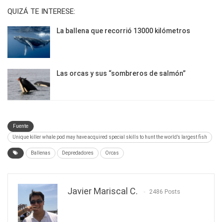
QUIZÁ TE INTERESE:
La ballena que recorrió 13000 kilómetros
Las orcas y sus “sombreros de salmón”
Fuente
Unique killer whale pod may have acquired special skills to hunt the world’s largest fish
Ballenas
Depredadores
Orcas
Javier Mariscal C.
2486 Posts