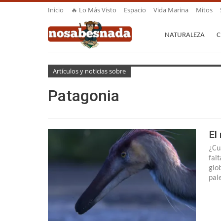
Inicio
🔥 Lo Más Visto
Espacio
Vida Marina
Mitos
NATURALEZA
C
Artículos y noticias sobre
Patagonia
El
¿Cu
fal
glo
pal