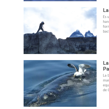
La
Es 
han
for
bac
La
Pa
La 
mar
equ
de 