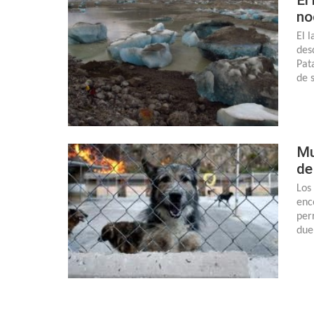
no
El 
des
Pat
de 
Mu
de
Los
enc
per
due