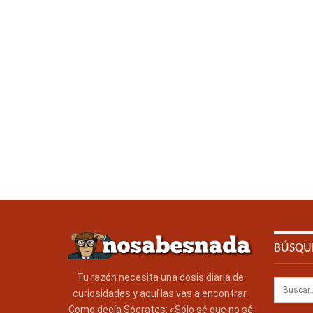
BÚSQU
Tu razón necesita una dosis diaria de
curiosidades y aquí las vas a encontrar.
Como decía Sócrates: «Sólo sé que no sé