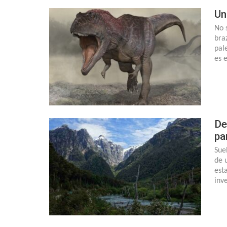
Un
No 
bra
pal
es 
De
pa
Sue
de 
est
inv