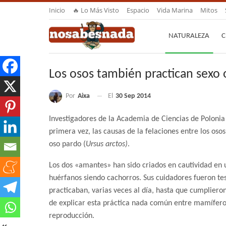
Inicio
🔥 Lo Más Visto
Espacio
Vida Marina
Mitos
NATURALEZA
C
Los osos también practican sexo 
Por
Aixa
El
30 Sep 2014
Investigadores de la Academia de Ciencias de Polonia 
primera vez, las causas de la felaciones entre los oso
oso pardo (
Ursus arctos)
.
Los dos «amantes» han sido criados en cautividad en 
huérfanos siendo cachorros. Sus cuidadores fueron tes
practicaban, varias veces al día, hasta que cumpliero
de explicar esta práctica nada común entre mamíferos,
reproducción.