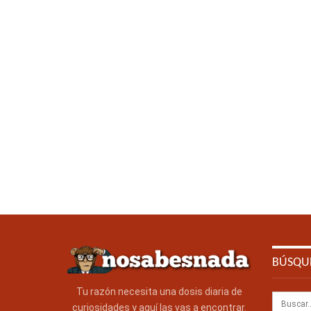
BÚSQU
Tu razón necesita una dosis diaria de
curiosidades y aquí las vas a encontrar.